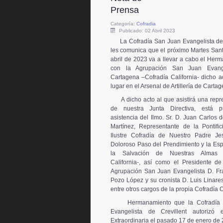
Prensa
Categoría:
Cofradia
Publicado: 02 Abril 2023
La Cofradía San Juan Evangelista de 
les comunica que el próximo Martes Sant
abril de 2023 va a llevar a cabo el Her
con la Agrupación San Juan Evang
Cartagena –Cofradía California- dicho ac
lugar en el Arsenal de Artillería de Carta
A dicho acto al que asistirá una repre
de nuestra Junta Directiva, está pr
asistencia del Ilmo. Sr. D. Juan Carlos 
Martínez, Representante de la Pontifi
Ilustre Cofradía de Nuestro Padre Je
Doloroso Paso del Prendimiento y la Es
la Salvación de Nuestras Almas –
California-, así como el Presidente de
Agrupación San Juan Evangelista D. Fr
Pozo López y su cronista D. Luis Linare
entre otros cargos de la propia Cofradía C
Hermanamiento que la Cofradía 
Evangelista de Crevillent autorizó 
Extraordinaria el pasado 17 de enero de 