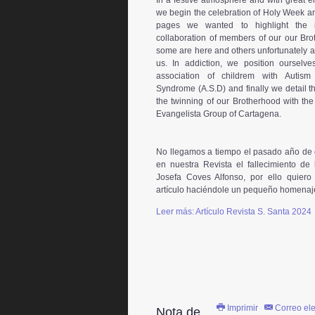
In a festive atmosphere and with great e
we begin the celebration of Holy Week an
pages we wanted to highlight the i
collaboration of members of our our Bro
some are here and others unfortunately a
us. In addiction, we position ourselve
association of childrem with Autism
Syndrome (A.S.D) and finally we detail t
the twinning of our Brotherhood with th
Evangelista Group of Cartagena.
No llegamos a tiempo el pasado año de
en nuestra Revista el fallecimiento de 
Josefa Coves Alfonso, por ello quiero 
artículo haciéndole un pequeño homenaj
Leer más: Artículo Revista S. Santa 2024
Imprimir
Correo ele
Nota de