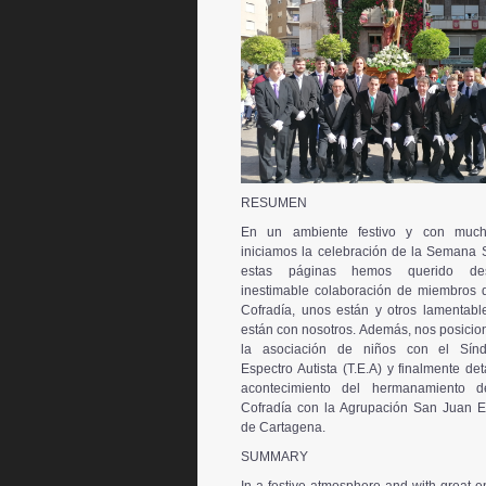
RESUMEN
En un ambiente festivo y con mucha
iniciamos la celebración de la Semana 
estas páginas hemos querido des
inestimable colaboración de miembros 
Cofradía, unos están y otros lamentab
están con nosotros. Además, nos posici
la asociación de niños con el Sín
Espectro Autista (T.E.A) y finalmente de
acontecimiento del hermanamiento d
Cofradía con la Agrupación San Juan E
de Cartagena.
SUMMARY