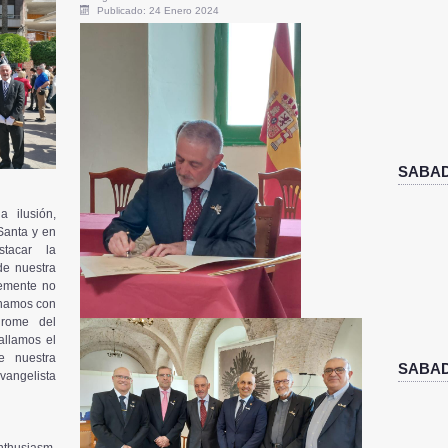
Publicado: 24 Enero 2024
SABAD
 ilusión,
Santa y en
tacar la
de nuestra
lemente no
onamos con
drome del
tallamos el
e nuestra
SABAD
vangelista