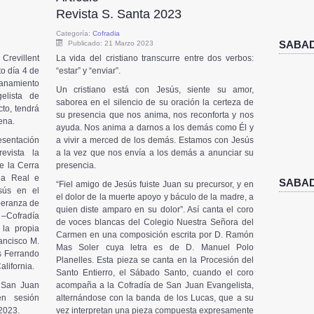
Revista S. Santa 2023
Categoría:
Cofradia
SABAD
Publicado: 21 Marzo 2023
Crevillent
La vida del cristiano transcurre entre dos verbos:
o día 4 de
“estar” y “enviar”.
manamiento
Un cristiano está con Jesús, siente su amor,
elista de
saborea en el silencio de su oración la certeza de
to, tendrá
su presencia que nos anima, nos reconforta y nos
gena.
ayuda. Nos anima a darnos a los demás como Él y
sentación
a vivir a merced de los demás. Estamos con Jesús
evista la
a la vez que nos envía a los demás a anunciar su
de la Cerra
presencia.
cia Real e
SABAD
“Fiel amigo de Jesús fuiste Juan su precursor, y en
sús en el
el dolor de la muerte apoyo y báculo de la madre, a
peranza de
quien diste amparo en su dolor”. Así canta el coro
Cofradía
de voces blancas del Colegio Nuestra Señora del
 la propia
Carmen en una composición escrita por D. Ramón
ancisco M.
Mas Soler cuya letra es de D. Manuel Polo
s Ferrando
Planelles. Esta pieza se canta en la Procesión del
alifornia.
Santo Entierro, el Sábado Santo, cuando el coro
San Juan
acompaña a la Cofradía de San Juan Evangelista,
en sesión
alternándose con la banda de los Lucas, que a su
2023.
vez interpretan una pieza compuesta expresamente