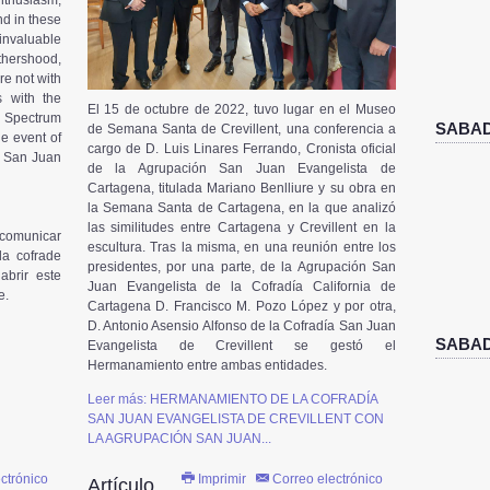
nthusiasm,
d in these
nvaluable
thershood,
re not with
s with the
El 15 de octubre de 2022, tuvo lugar en el Museo
 Spectrum
SABAD
de Semana Santa de Crevillent, una conferencia a
he event of
cargo de D. Luis Linares Ferrando, Cronista oficial
e San Juan
de la Agrupación San Juan Evangelista de
Cartagena, titulada Mariano Benlliure y su obra en
la Semana Santa de Cartagena, en la que analizó
las similitudes entre Cartagena y Crevillent en la
 comunicar
escultura. Tras la misma, en una reunión entre los
la cofrade
presidentes, por una parte, de la Agrupación San
abrir este
Juan Evangelista de la Cofradía California de
e.
Cartagena D. Francisco M. Pozo López y por otra,
D. Antonio Asensio Alfonso de la Cofradía San Juan
SABAD
Evangelista de Crevillent se gestó el
Hermanamiento entre ambas entidades.
Leer más: HERMANAMIENTO DE LA COFRADÍA
SAN JUAN EVANGELISTA DE CREVILLENT CON
LA AGRUPACIÓN SAN JUAN...
ctrónico
Imprimir
Correo electrónico
Artículo